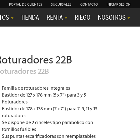
PORTAL DE CLIENTES
SUCURSALES
CONTACTO
INICIAR SESIÓN
TOS
TIENDA
RENTA
RIEGO
NOSOTROS
Roturadores 22B
oturadores 22B
Familia de roturadores integrales
Bastidor de 127 x 178 mm (5 x 7”) para 3 y 5
Roturadores
Bastidor de 178 x 178 mm (7 x 7”) para 7, 9, 11 y 13
roturadores
Se dispone de 2 cinceles tipo parabólico con
tornillos fusibles
Sus puntas escarificadoras son reemplazables