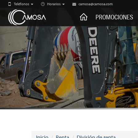
Teléfonos
Horarios
camosa@camosa.com
CAMOSA
PROMOCIONES
Inicio
Renta
División de renta