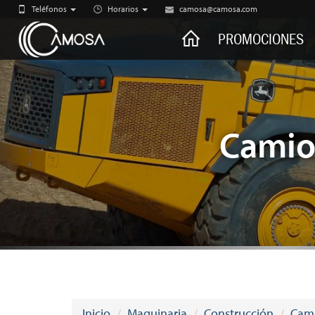
Teléfonos
Horarios
camosa@camosa.com
CAMOSA
PROMOCIONES
Camion
Inicio
Maquinaria
Construcción
Cami