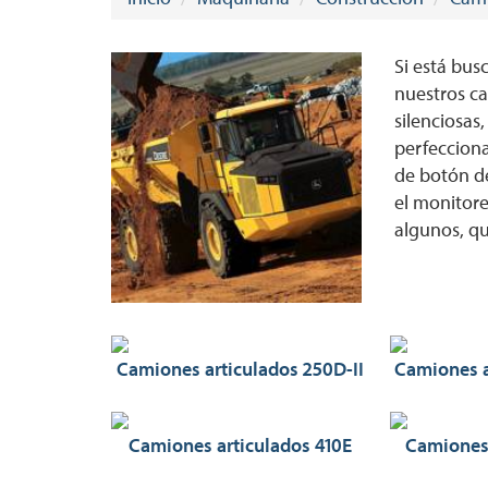
Si está bus
nuestros ca
silenciosas
perfeccion
de botón de
el monitore
algunos, qu
Camiones articulados 250D-II
Camiones a
Camiones articulados 410E
Camiones 