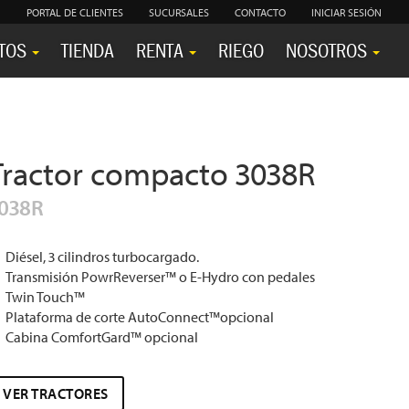
PORTAL DE CLIENTES
SUCURSALES
CONTACTO
INICIAR SESIÓN
TOS
TIENDA
RENTA
RIEGO
NOSOTROS
Tractor compacto 3038R
038R
Diésel, 3 cilindros turbocargado.
Transmisión PowrReverser™ o E-Hydro con pedales
Twin Touch™
Plataforma de corte AutoConnect™opcional
Cabina ComfortGard™ opcional
VER TRACTORES