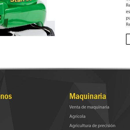
Re
es
pu
Re
nos
Maquinaria
Venta de maquinaria
Agrícola
Agricultura de precisión