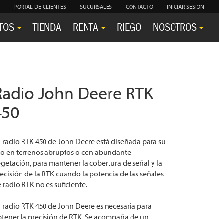
PORTAL DE CLIENTES
SUCURSALES
CONTACTO
INICIAR SESIÓN
TOS
TIENDA
RENTA
RIEGO
NOSOTROS
Radio John Deere RTK
450
 radio RTK 450 de John Deere está diseñada para su
so en terrenos abruptos o con abundante
getación, para mantener la cobertura de señal y la
ecisión de la RTK cuando la potencia de las señales
 radio RTK no es suficiente.
 radio RTK 450 de John Deere es necesaria para
tener la precisión de RTK. Se acompaña de un