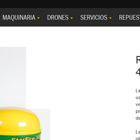
MAQUINARIA
DRONES
SERVICIOS
REPUES
La
u
ve
pr
de
La
ob