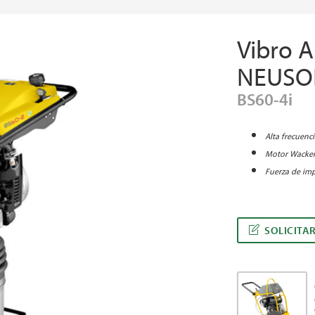
Vibro 
NEUSO
BS60-4i
Alta frecuenc
Motor Wacker
Fuerza de imp
SOLICITA