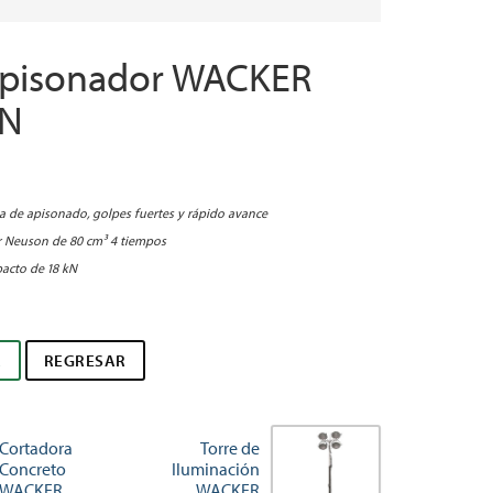
Apisonador WACKER
N
ia de apisonado, golpes fuertes y rápido avance
 Neuson de 80 cm³ 4 tiempos
acto de 18 kN
R
REGRESAR
Cortadora
Torre de
Concreto
Iluminación
WACKER
WACKER