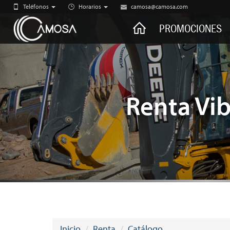
Teléfonos
Horarios
camosa@camosa.com
CAMOSA
PROMOCIONES
Renta Vi
Inicio
Renta
Catálogo